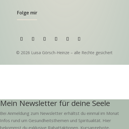
Folge mir
© 2026 Luisa Görsch-Heinze – alle Rechte gesichert
Mein Newsletter für deine Seele
Bei Anmeldung zum Newsletter erhältst du einmal im Monat
Infos rund um Gesundheitsthemen und Spiritualität. Hier
bekommst du exklusive Rabattaktionen, Kursangebote,