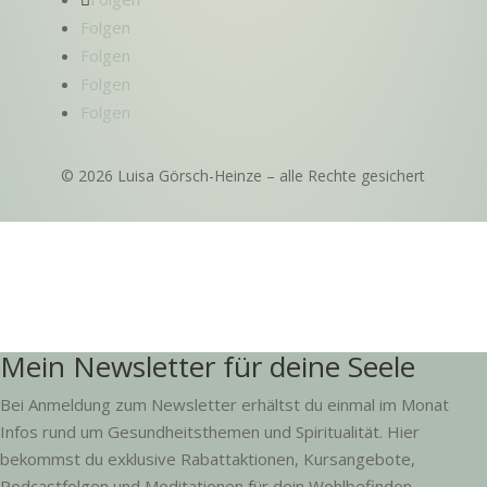
Folgen
Folgen
Folgen
Folgen
© 2026 Luisa Görsch-Heinze – alle Rechte gesichert
Mein Newsletter für deine Seele
Bei Anmeldung zum Newsletter erhältst du einmal im Monat
Infos rund um Gesundheitsthemen und Spiritualität. Hier
bekommst du exklusive Rabattaktionen, Kursangebote,
Podcastfolgen und Meditationen für dein Wohlbefinden.