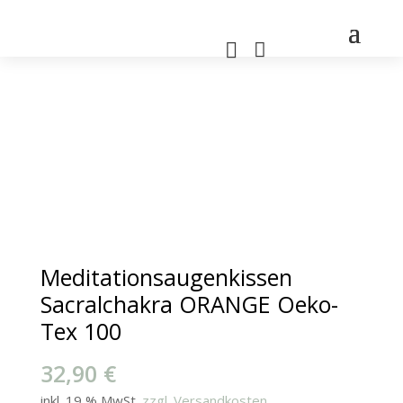


Meditationsaugenkissen
Sacralchakra ORANGE Oeko-
Tex 100
32,90
€
inkl. 19 % MwSt.
zzgl. Versandkosten