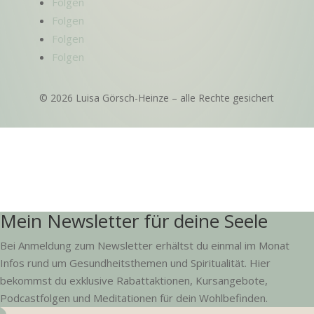
Folgen
Folgen
Folgen
Folgen
© 2026 Luisa Görsch-Heinze – alle Rechte gesichert
Mein Newsletter für deine Seele
Bei Anmeldung zum Newsletter erhältst du einmal im Monat
Infos rund um Gesundheitsthemen und Spiritualität. Hier
bekommst du exklusive Rabattaktionen, Kursangebote,
Podcastfolgen und Meditationen für dein Wohlbefinden.