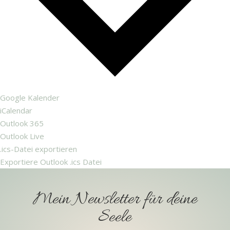
Google Kalender
iCalendar
Outlook 365
Outlook Live
.ics-Datei exportieren
Exportiere Outlook .ics Datei
Mein Newsletter für deine
Seele