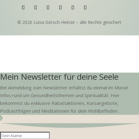
© 2026 Luisa Görsch-Heinze – alle Rechte gesichert
Mein Newsletter für deine Seele
Bei Anmeldung zum Newsletter erhältst du einmal im Monat
Infos rund um Gesundheitsthemen und Spiritualität. Hier
bekommst du exklusive Rabattaktionen, Kursangebote,
Podcastfolgen und Meditationen für dein Wohlbefinden.