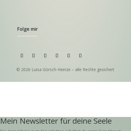
Folge mir
© 2026 Luisa Görsch-Heinze – alle Rechte gesichert
Mein Newsletter für deine Seele