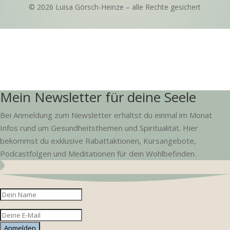
© 2026 Luisa Görsch-Heinze – alle Rechte gesichert
Mein Newsletter für deine Seele
Bei Anmeldung zum Newsletter erhältst du einmal im Monat
Infos rund um Gesundheitsthemen und Spiritualität. Hier
bekommst du exklusive Rabattaktionen, Kursangebote,
Podcastfolgen und Meditationen für dein Wohlbefinden.
Anmelden