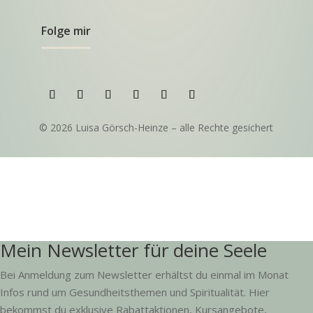
Folge mir
© 2026 Luisa Görsch-Heinze – alle Rechte gesichert
Mein Newsletter für deine Seele
Bei Anmeldung zum Newsletter erhältst du einmal im Monat
Infos rund um Gesundheitsthemen und Spiritualität. Hier
bekommst du exklusive Rabattaktionen, Kursangebote,